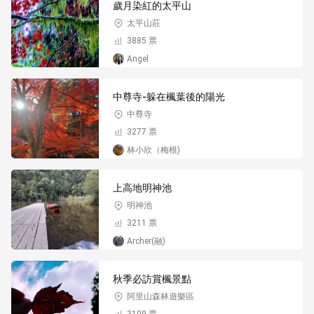
歲月染紅的太平山
太平山莊
3885 票
Angel
中尊寺-躲在楓葉後的陽光
中尊寺
3277 票
林小欣（梅根)
上高地明神池
明神池
3211 票
Archer(融)
秋季必訪賞楓景點
阿里山森林遊樂區
3109 票