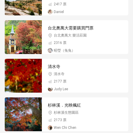
2417 票
Daniel
台北奧萬大需要購買門票
台北奧萬大 樂活莊園
2316 票
昭瑩（兔兔）
清水寺
清水寺
2177 票
Judy Lee
杉林溪．光映楓紅
杉林溪生態園區
2173 票
Wen Chi Chen