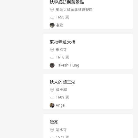
秋季必訪楓葉景點
奧萬大國家森林遊樂區
1655 票
淑君
東福寺通天橋
東福寺
1616 票
Takeshi Hung
秋末的國王湖
國王湖
1609 票
Angel
漂亮
清水寺
1571 票