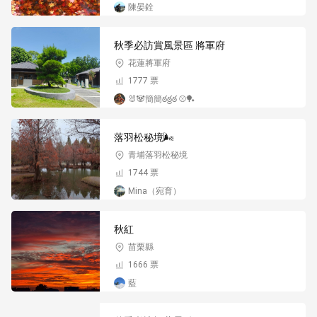
陳晏銓
秋季必訪賞風景區 將軍府
花蓮將軍府
1777 票
🐰🐼簡簡ఠఠ్రఠ ⚾️🏓
落羽松秘境🌬️
青埔落羽松秘境
1744 票
Mina（宛育）
秋紅
苗栗縣
1666 票
藍