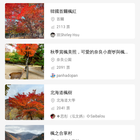
韓國首爾楓紅
首爾
2113 票
琪Shirley Hsu
秋季賞楓美照，可愛的奈良小鹿🦌與楓葉
奈良公園
2091 票
panhadopan
北海道楓樹
北海道大學
2041 票
🍀思彤（泓文媽）🌻Saibalou
楓之合掌村