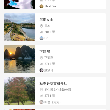
Shrek Yen
黑部立山
日本
2868 票
Lin
下龍灣
下龍灣
2763 票
姚淑玲
秋季必訪賞楓景點
原住民文化主題公園
2751 票
昭瑩（兔兔）