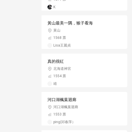
K
黃山最美一隅，猴子看海
黃山
1568 票
Lisa王麗貞
真的很紅
北海道神宮
1554 票
靖
河口湖楓葉迴廊
河口湖楓葉迴廊
1553 票
ping(邱春萍）