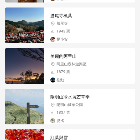
勝尾寺楓葉
勝尾寺
1943 票
楊小安
美麗的阿里山
阿里山森林遊樂區
1879 票
榆勳
陽明山冷水坑芒草季
陽明山國家公園
1837 票
姿搖
紅葉與雪