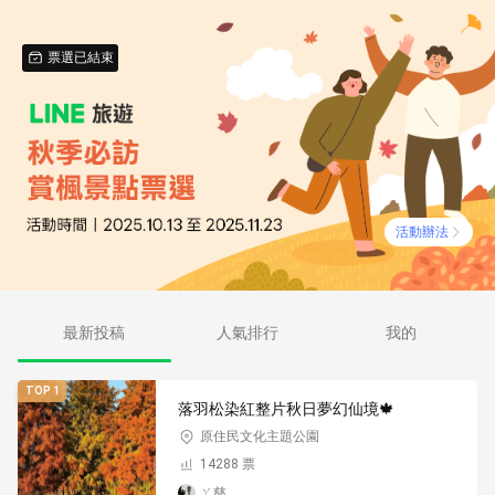
票選已結束
活動辦法
最新投稿
人氣排行
我的
TOP 1
落羽松染紅整片秋日夢幻仙境🍁
原住民文化主題公園
14288 票
ㄚ慈