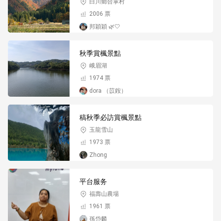
白川鄉合掌村
2006 票
邦穎穎 🌿🤍
秋季賞楓景點
峨眉湖
1974 票
dora （苡銨）
稿秋季必訪賞楓景點
玉龍雪山
1973 票
Zhong
平台服务
福壽山農場
1961 票
孫岱麟