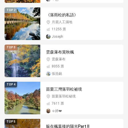
TOP 2
《落雨松的私語》
月眉人工濕地
11255 票
Joseph
TOP 3
雲森瀑布賞秋楓
雲森瀑布
8055 票
張浩銘
TOP 4
苗栗三灣落羽松祕境
苗栗落羽松秘境
7611 票
☺️婷❤️
TOP 5
躲在楓葉後的陽光Part II