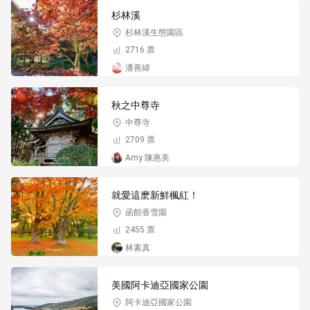
杉林溪
杉林溪生態園區
2716 票
潘善緯
秋之中尊寺
中尊寺
2709 票
Amy 陳惠美
就愛這麽新鮮楓紅！
函館香雪園
2455 票
林素真
美國阿卡迪亞國家公園
阿卡迪亞國家公園