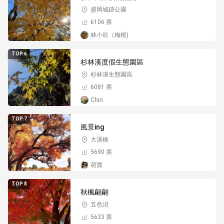
盛岡城跡公園
6106 票
林小欣（梅根)
TOP 6
杉林溪度假生態園區
杉林溪生態園區
6081 票
Chin
TOP 7
風景ing
大溪橋
5690 票
萌寶
TOP 8
秋楓翩翩
五色沼
5633 票