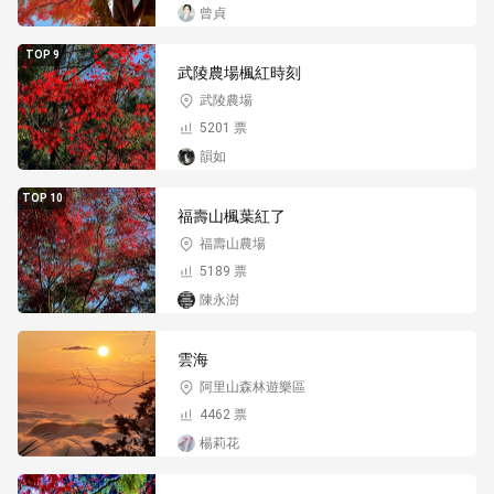
曾貞
TOP 9
武陵農場楓紅時刻
武陵農場
5201 票
韻如
TOP 10
福壽山楓葉紅了
福壽山農場
5189 票
陳永澍
雲海
阿里山森林遊樂區
4462 票
楊莉花