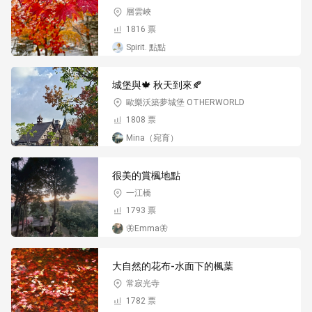
層雲峽
1816 票
Spirit. 點點
城堡與🍁 秋天到來🍂
歐樂沃築夢城堡 OTHERWORLD
1808 票
Mina（宛育）
很美的賞楓地點
一江橋
1793 票
🦋Emma🦋
大自然的花布-水面下的楓葉
常寂光寺
1782 票